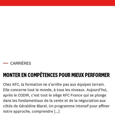
Aujourd’hui, on met en lumière celles et ceux qui
prouvent, chaque jour, qu’un emploi chez KFC peut
devenir le point de départ d’une vraie évolution
professionnelle. Pas en théorie.En réalité.Dans les
restaurants de Corinne PORTAL et Cyril Portal, la
mobilité interne, ce n’est pas une promesse.C’est un
fait. 👉 15 restaurants👉 14 directeurs (dont 10 […]
CARRIÈRES
MONTER EN COMPÉTENCES POUR MIEUX PERFORMER
Chez KFC, la formation ne s’arrête pas aux équipes terrain.
Elle concerne tout le monde, à tous les niveaux. Aujourd’hui,
après le CODIR, c’est tout le siège KFC France qui se plonge
dans les fondamentaux de la vente et de la négociation aux
côtés de Géraldine Blarel. Un programme intensif pour affiner
notre approche, comprendre […]