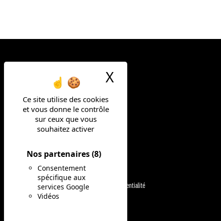
X
Masquer le ban
Ce site utilise des cookies
et vous donne le contrôle
FAIS LA DIFF
sur ceux que vous
souhaitez activer
Nos partenaires
(8)
NOS MÉTIERS
Mentions légales
Consentement
spécifique aux
Politique de confidentialité
services Google
NOS OFFRES
Vidéos
CGU
NOS ENGAGEMENTS