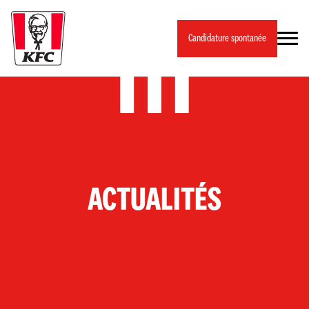
Panneau de gestion des cookies
Candidature spontanée
ACTUALITÉS
NOUVEAUTÉS PRODUITS
ET SI LE SECRET DE NOTRE GAMME
VEGGIE… C’ÉTAIT UN CHAMPIGNON ?
Ce qui rend notre gamme veggie si bluffante, c’est un