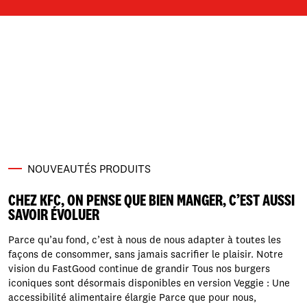
ingrédient que vous ne soupçonniez peut-être pas :
Les mycoprotéines. Ces protéines issues de
champignons, qui composent notre pané végétarien,
sont obtenues par fermentation (comme pour le pain
ou le yaourt) grâce à un process spécifique proposé
par notre fournisseur partenaire Quorn Foods. Les
atouts […]
NOUVEAUTÉS PRODUITS
CHEZ KFC, ON PENSE QUE BIEN MANGER, C’EST AUSSI
SAVOIR ÉVOLUER
Parce qu’au fond, c’est à nous de nous adapter à toutes les
façons de consommer, sans jamais sacrifier le plaisir. Notre
vision du FastGood continue de grandir Tous nos burgers
iconiques sont désormais disponibles en version Veggie : Une
accessibilité alimentaire élargie Parce que pour nous,