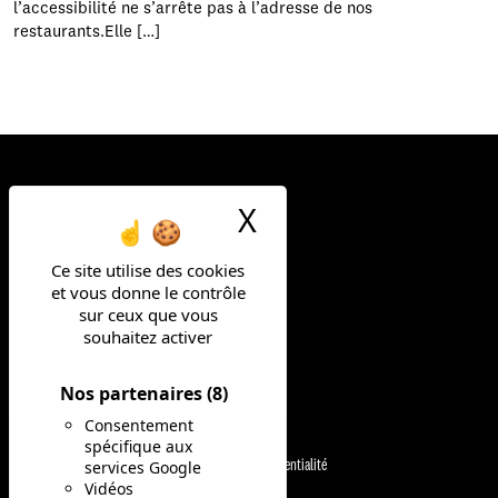
l’accessibilité ne s’arrête pas à l’adresse de nos
restaurants.Elle […]
X
Masquer le ban
Ce site utilise des cookies
et vous donne le contrôle
FAIS LA DIFF
sur ceux que vous
souhaitez activer
Nos partenaires
(8)
NOS MÉTIERS
Mentions légales
Consentement
spécifique aux
Politique de confidentialité
services Google
NOS OFFRES
Vidéos