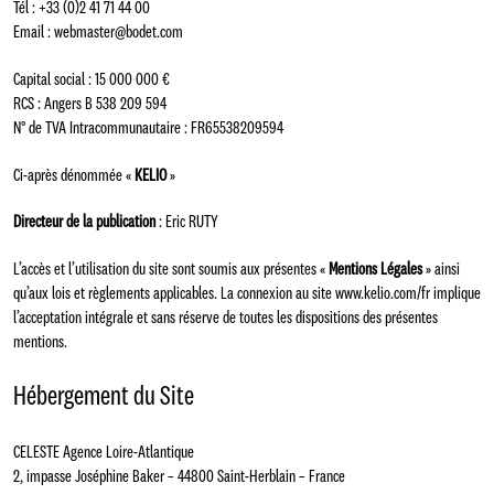
Tél : +33 (0)2 41 71 44 00
Email :
webmaster@bodet.com
Capital social : 15 000 000 €
RCS : Angers B 538 209 594
N° de TVA Intracommunautaire : FR65538209594
Ci-après dénommée «
KELIO
»
Directeur de la publication
: Eric RUTY
L’accès et l’utilisation du site sont soumis aux présentes «
Mentions Légales
» ainsi
qu’aux lois et règlements applicables. La connexion au site
www.kelio.com/fr
implique
l’acceptation intégrale et sans réserve de toutes les dispositions des présentes
mentions.
Hébergement du Site
CELESTE Agence Loire-Atlantique
2, impasse Joséphine Baker – 44800 Saint-Herblain – France