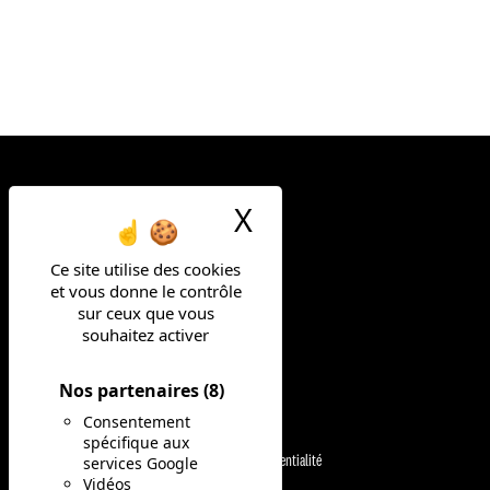
X
Masquer le ban
Ce site utilise des cookies
et vous donne le contrôle
FAIS LA DIFF
sur ceux que vous
souhaitez activer
Nos partenaires
(8)
NOS MÉTIERS
Consentement
Mentions légales
spécifique aux
services Google
Politique de confidentialité
NOS OFFRES
Vidéos