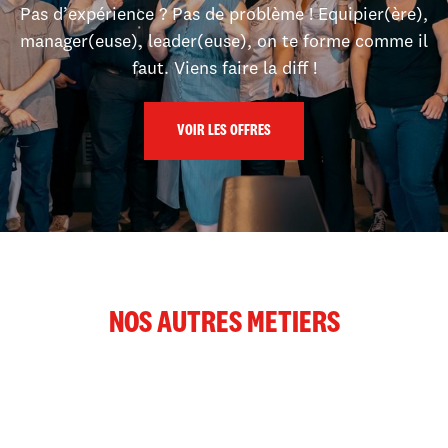
Pas d’expérience ? Pas de problème ! Equipier(ère),
manager(euse), leader(euse), on te forme comme il
faut. Viens faire la diff !
VOIR LES OFFRES
NOS AUTRES METIERS