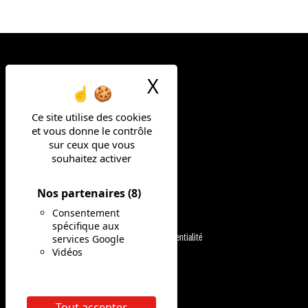
X
Masquer le ban
Ce site utilise des cookies
et vous donne le contrôle
FAIS LA DIFF
sur ceux que vous
souhaitez activer
Nos partenaires
(8)
NOS MÉTIERS
Consentement
Mentions légales
spécifique aux
services Google
Politique de confidentialité
NOS OFFRES
Vidéos
CGU
NOS ENGAGEMENTS
Site corporate KFC
Tout accepter